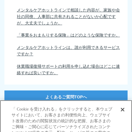
メンタルケアホットラインで相談した内容が、家族や会
社の同僚、人事部に共有されることがないか心配です
が、大丈夫でしょうか。
「事業をおまもりする保険」はどのような保険ですか。
メンタルケアホットラインは、誰が利用できるサービス
ですか？
休業職場復帰サポートの利用を申し込む場合はどこに連
絡すれば良いですか。
よくあるご質問TOPへ
「 Cookie を受け入れる」をクリックすると、本ウェブ
サイトにおいて、お客さまの利便性向上、ウェブサイ
サイトマップ
ト改善のための閲覧状況の統計的な把握、お客さまの
当サイトのご利用にあたって
ご興味・ご関心に応じてパーソナライズされたコンテ
勧誘方針