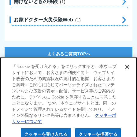
働けないときの保険
1
お家ドクター火災保険Web
1
よくあるご質問TOPへ
「 Cookie を受け入れる」をクリックすると、本ウェブ
サイトにおいて、お客さまの利便性向上、ウェブサイ
サイトマップ
ト改善のための閲覧状況の統計的な把握、お客さまの
当サイトのご利用にあたって
ご興味・ご関心に応じてパーソナライズされたコンテ
勧誘方針
ンツおよび広告の表示・配信、サービス等のご案内の
個人情報の取扱いについて
ために、デバイスに Cookie を保存することに同意した
ことになります。 なお、本ウェブサイトとは、同一の
ドメインで管理されているサイトを指しており、ドメ
インの異なるリンク先等は含まれません。
クッキーポ
リシーについて
© Nisshin Fire & Marine Insurance Co.,Ltd.
All Rights Reserved.
クッキーを受け入れる
クッキーを拒否する