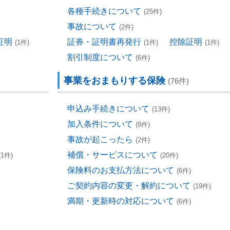
各種手続きについて
(25件)
事故について
(2件)
証明
証券・証明書再発行
控除証明
(1件)
(1件)
(1件)
割引制度について
(6件)
事業をおまもりする保険
(76件)
申込み手続きについて
(13件)
加入条件について
(8件)
事故が起こったら
(2件)
補償・サービスについて
(1件)
(20件)
保険料のお支払方法について
(6件)
ご契約内容の変更・解約について
(19件)
満期・更新時の対応について
(6件)