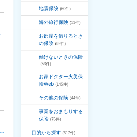
地震保険
(60件)
海外旅行保険
(11件)
お部屋を借りるとき
ガ
の保険
(92件)
働けないときの保険
(53件)
お家ドクター火災保
険Web
(145件)
その他の保険
(44件)
事業をおまもりする
保険
(76件)
目的から探す
(617件)