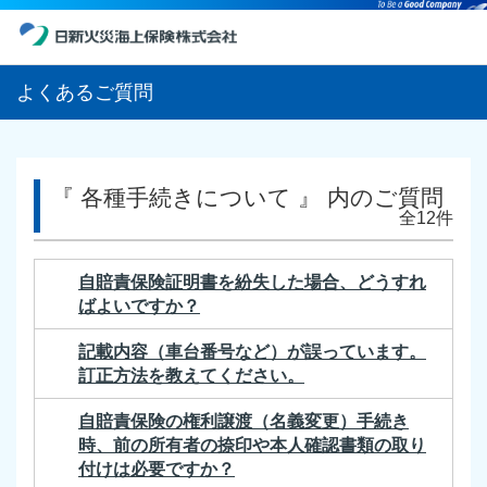
よくあるご質問
『 各種手続きについて 』 内のご質問
全12件
自賠責保険証明書を紛失した場合、どうすれ
ばよいですか？
記載内容（車台番号など）が誤っています。
訂正方法を教えてください。
自賠責保険の権利譲渡（名義変更）手続き
時、前の所有者の捺印や本人確認書類の取り
付けは必要ですか？