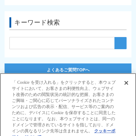
キーワード検索
よくあるご質問TOPへ
「 Cookie を受け入れる」をクリックすると、本ウェブ
サイトにおいて、お客さまの利便性向上、ウェブサイ
サイトマップ
ト改善のための閲覧状況の統計的な把握、お客さまの
当サイトのご利用にあたって
ご興味・ご関心に応じてパーソナライズされたコンテ
勧誘方針
ンツおよび広告の表示・配信、サービス等のご案内の
個人情報の取扱いについて
ために、デバイスに Cookie を保存することに同意した
ことになります。 なお、本ウェブサイトとは、同一の
ドメインで管理されているサイトを指しており、ドメ
インの異なるリンク先等は含まれません。
クッキーポ