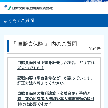
よくあるご質問
『 自賠責保険 』 内のご質問
全24件
自賠責保険証明書を紛失した場合、どうすれ
ばよいですか？
記載内容（車台番号など）が誤っています。
訂正方法を教えてください。
自賠責保険の権利譲渡（名義変更）手続き
時、前の所有者の捺印や本人確認書類の取り
付けは必要ですか？