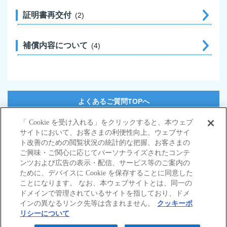
証明書再交付
2
補償内容について
4
よくあるご質問TOPへ
「 Cookie を受け入れる」をクリックすると、本ウェブ
サイトにおいて、お客さまの利便性向上、ウェブサイ
サイトマップ
ト改善のための閲覧状況の統計的な把握、お客さまの
当サイトのご利用にあたって
ご興味・ご関心に応じてパーソナライズされたコンテ
勧誘方針
ンツおよび広告の表示・配信、サービス等のご案内の
個人情報の取扱いについて
ために、デバイスに Cookie を保存することに同意した
ことになります。 なお、本ウェブサイトとは、同一の
ドメインで管理されているサイトを指しており、ドメ
インの異なるリンク先等は含まれません。
クッキーポ
リシーについて
© Nisshin Fire & Marine Insurance Co.,Ltd.
All Rights Reserved.