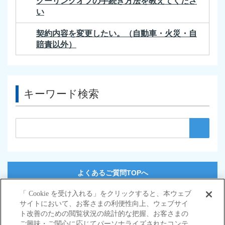
クーリングオフの手続き方法を教えてくださ
い
契約内容を変更したい。（自動車・火災・自
賠責以外）
キーワード検索
よくあるご質問TOPへ
「 Cookie を受け入れる」をクリックすると、本ウェブ
サイトにおいて、お客さまの利便性向上、ウェブサイ
サイトマップ
ト改善のための閲覧状況の統計的な把握、お客さまの
当サイトのご利用にあたって
ご興味・ご関心に応じてパーソナライズされたコンテ