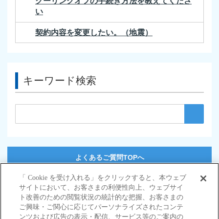
クーリングオフの手続き方法を教えてくださ
い
契約内容を変更したい。（地震）
キーワード検索
よくあるご質問TOPへ
「 Cookie を受け入れる」をクリックすると、本ウェブ
サイトにおいて、お客さまの利便性向上、ウェブサイ
サイトマップ
ト改善のための閲覧状況の統計的な把握、お客さまの
当サイトのご利用にあたって
ご興味・ご関心に応じてパーソナライズされたコンテ
勧誘方針
ンツおよび広告の表示・配信、サービス等のご案内の