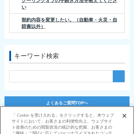
クーリングオフの手続き方法を教えてくださ
い
契約内容を変更したい。（自動車・火災・自
賠責以外）
キーワード検索
よくあるご質問TOPへ
「 Cookie を受け入れる」をクリックすると、本ウェブ
サイトにおいて、お客さまの利便性向上、ウェブサイ
サイトマップ
ト改善のための閲覧状況の統計的な把握、お客さまの
当サイトのご利用にあたって
ご興味・ご関心に応じてパーソナライズされたコンテ