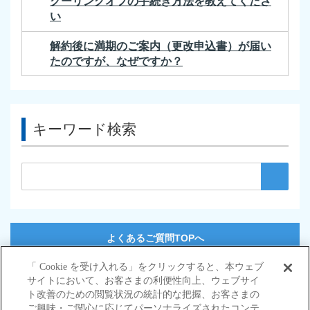
クーリングオフの手続き方法を教えてくださ
い
解約後に満期のご案内（更改申込書）が届い
たのですが、なぜですか？
キーワード検索
よくあるご質問TOPへ
「 Cookie を受け入れる」をクリックすると、本ウェブ
サイトにおいて、お客さまの利便性向上、ウェブサイ
サイトマップ
ト改善のための閲覧状況の統計的な把握、お客さまの
当サイトのご利用にあたって
ご興味・ご関心に応じてパーソナライズされたコンテ