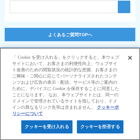
よくあるご質問TOPへ
サイトマップ
「 Cookie を受け入れる」をクリックすると、本ウェブ
当サイトのご利用にあたって
サイトにおいて、お客さまの利便性向上、ウェブサイ
勧誘方針
ト改善のための閲覧状況の統計的な把握、お客さまの
個人情報の取扱いについて
ご興味・ご関心に応じてパーソナライズされたコンテ
ンツおよび広告の表示・配信、サービス等のご案内の
ために、デバイスに Cookie を保存することに同意した
ことになります。 なお、本ウェブサイトとは、同一の
ドメインで管理されているサイトを指しており、ドメ
© Nisshin Fire & Marine Insurance Co.,Ltd.
インの異なるリンク先等は含まれません。
クッキーポ
All Rights Reserved.
リシーについて
Powered by
クッキーを受け入れる
クッキーを拒否する