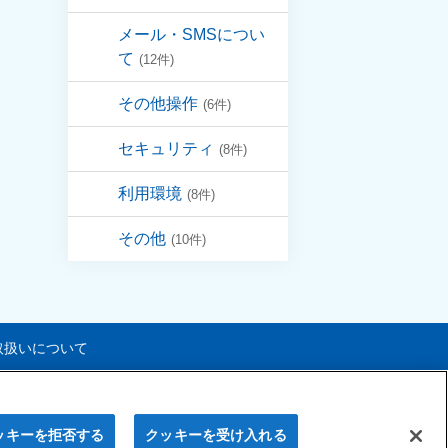
メール・SMSについ
て
(12件)
その他操作
(6件)
セキュリティ
(8件)
利用環境
(8件)
その他
(10件)
取扱いについて
n Fire & Marine Insurance Co.,Ltd.
All Rights Reserved.
ッキーを拒否する
クッキーを受け入れる