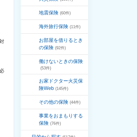
地震保険
(60件)
海外旅行保険
(11件)
お部屋を借りるとき
対
の保険
(92件)
働けないときの保険
(53件)
必
お家ドクター火災保
険Web
(145件)
その他の保険
(44件)
事業をおまもりする
保険
(76件)
目的から探す