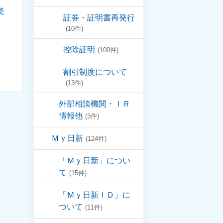
続
証券・証明書再発行
(10件)
控除証明
(100件)
割引制度について
(13件)
外部相談機関・ＩＲ
情報他
(3件)
Ｍｙ日新
(124件)
「Ｍｙ日新」につい
て
(15件)
「Ｍｙ日新ＩＤ」に
ついて
(11件)