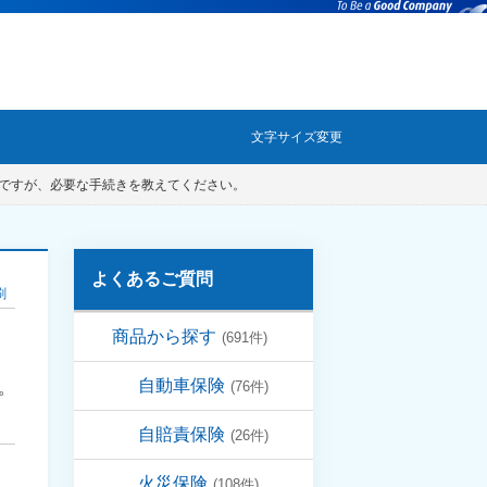
文字サイズ変更
ですが、必要な手続きを教えてください。
よくあるご質問
刷
商品から探す
(691件)
自動車保険
。
(76件)
自賠責保険
(26件)
火災保険
(108件)