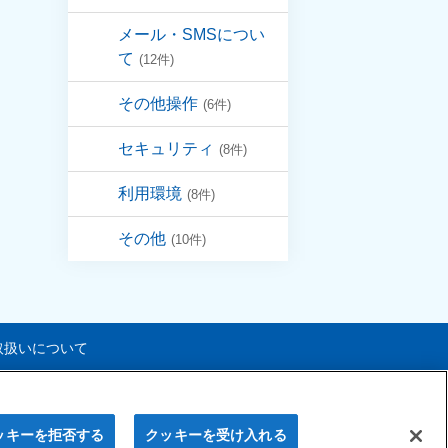
メール・SMSについ
て
(12件)
その他操作
(6件)
セキュリティ
(8件)
利用環境
(8件)
その他
(10件)
取扱いについて
n Fire & Marine Insurance Co.,Ltd.
All Rights Reserved.
ッキーを拒否する
クッキーを受け入れる