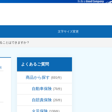
文字サイズ変更
ることはできますか？
よくあるご質問
刷
商品から探す
(691件)
自動車保険
(76件)
自賠責保険
(26件)
火災保険
(108件)