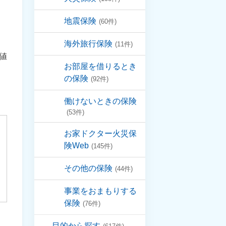
地震保険
(60件)
海外旅行保険
(11件)
値
お部屋を借りるとき
の保険
(92件)
働けないときの保険
(53件)
お家ドクター火災保
険Web
(145件)
その他の保険
(44件)
事業をおまもりする
保険
(76件)
目的から探す