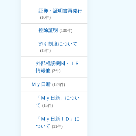
証券・証明書再発行
(10件)
控除証明
(100件)
割引制度について
(13件)
外部相談機関・ＩＲ
情報他
(3件)
Ｍｙ日新
(124件)
「Ｍｙ日新」につい
て
(15件)
「Ｍｙ日新ＩＤ」に
ついて
(11件)