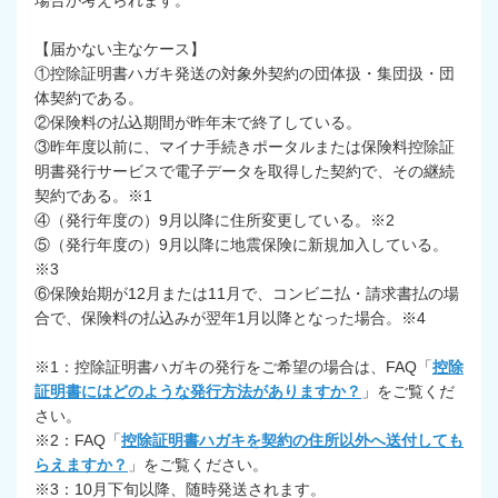
場合が考えられます。
【届かない主なケース】
①控除証明書ハガキ発送の対象外契約の団体扱・集団扱・団
体契約である。
②保険料の払込期間が昨年末で終了している。
③昨年度以前に、マイナ手続きポータルまたは保険料控除証
明書発行サービスで電子データを取得した契約で、その継続
契約である。※1
④（発行年度の）9月以降に住所変更している。※2
⑤（発行年度の）9月以降に地震保険に新規加入している。
※3
⑥保険始期が12月または11月で、コンビニ払・請求書払の場
合で、保険料の払込みが翌年1月以降となった場合。※4
※1：控除証明書ハガキの発行をご希望の場合は、FAQ「
控除
証明書にはどのような発行方法がありますか？
」をご覧くだ
さい。
※2：FAQ「
控除証明書ハガキを契約の住所以外へ送付しても
らえますか？
」をご覧ください。
※3：10月下旬以降、随時発送されます。